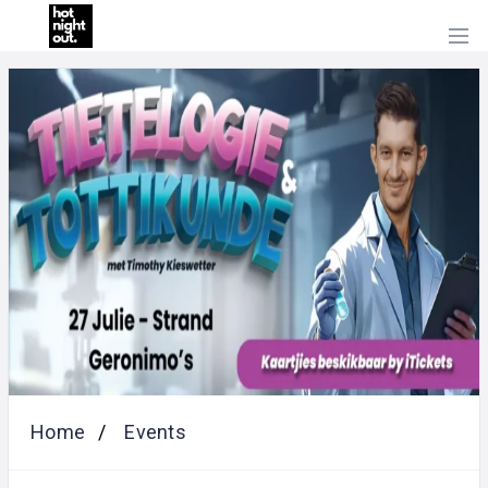
HOME
PRICING
ABOUT
US
CONTACT
US
Home
Events