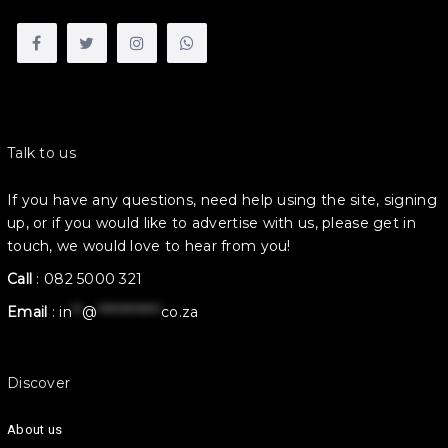
Talk to us
If you have any questions, need help using the site, signing
up, or if you would like to advertise with us, please get in
touch, we would love to hear from you!
Call
:
082 5000 321
Email
:
in
**
@
************
co.za
Discover
About us