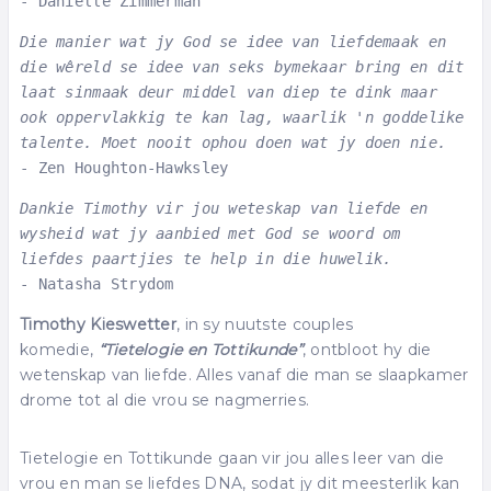
- Danielle Zimmerman
Die manier wat jy God se idee van liefdemaak en 
die wêreld se idee van seks bymekaar bring en dit 
laat sinmaak deur middel van diep te dink maar 
ook oppervlakkig te kan lag, waarlik 'n goddelike 
talente. Moet nooit ophou doen wat jy doen nie. 
- Zen Houghton-Hawksley
Dankie Timothy vir jou weteskap van liefde en 
wysheid wat jy aanbied met God se woord om 
liefdes paartjies te help in die huwelik.
- Natasha Strydom
Timothy Kieswetter
, in sy nuutste couples
komedie,
“Tietelogie en Tottikunde”
, ontbloot hy die
wetenskap van liefde. Alles vanaf die man se slaapkamer
drome tot al die vrou se nagmerries.
Tietelogie en Tottikunde gaan vir jou alles leer van die
vrou en man se liefdes DNA, sodat jy dit meesterlik kan