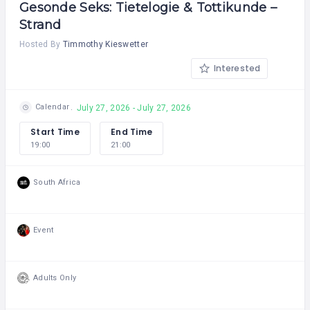
Gesonde Seks: Tietelogie & Tottikunde –
Strand
Hosted By
Timmothy Kieswetter
Interested
Calendar
July 27, 2026 - July 27, 2026
Start Time
End Time
19:00
21:00
South Africa
Event
Adults Only