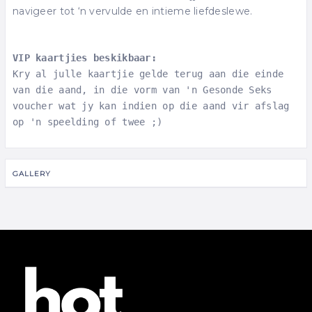
navigeer tot ‘n vervulde en intieme liefdeslewe.
VIP kaartjies beskikbaar:
Kry al julle kaartjie gelde terug aan die einde 
van die aand, in die vorm van 'n Gesonde Seks 
voucher wat jy kan indien op die aand vir afslag 
op 'n speelding of twee ;)
GALLERY